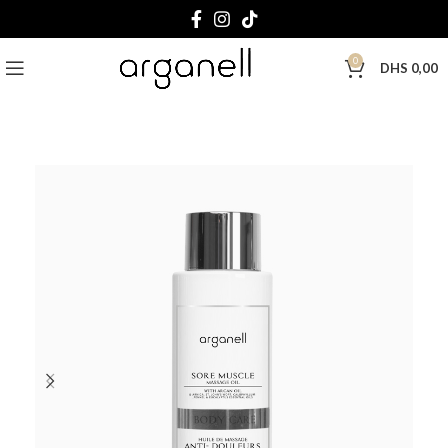
0
DHS
0,00