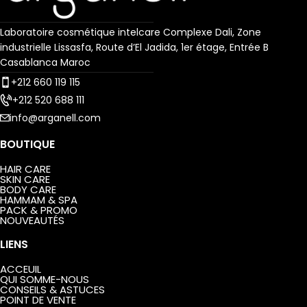
pour une peau sublimée jour
délicatement parfumée.
après jour.
Laboratoire cosmétique intelcare Complexe Dali, Zone
industrielle Lissasfa, Route d’El Jadida, 1er étage, Entrée B
Casablanca Maroc
+212 660 119 115
+212 520 688 111
info@arganell.com
BOUTIQUE
HAIR CARE
SKIN CARE
BODY CARE
HAMMAM & SPA
PACK & PROMO
NOUVEAUTÉS
LIENS
ACCEUIL
QUI SOMME-NOUS
CONSEILS & ASTUCES
POINT DE VENTE