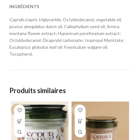
INGRÉDIENTS
Caprylic/capric triglyceride, Octyldodecanol, vegetable oil,
prunus amygdalus dulcis oil, Callophyllum seed oil; Arnica
montana flower extract; Hypericum pereforatum extract;
Octyldodecanol; Dicaprylyl carbonate; Isopropyl Myristate;
Eucalyptus globulus leaf oil; Foeniculum vulgare oil;
Tocopherol.
Produits similaires
NEW
NEW