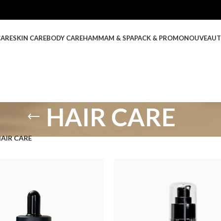
CARE
SKIN CARE
BODY CARE
HAMMAM & SPA
PACK & PROMO
NOUVEAUT
HAIR CARE
AIR CARE