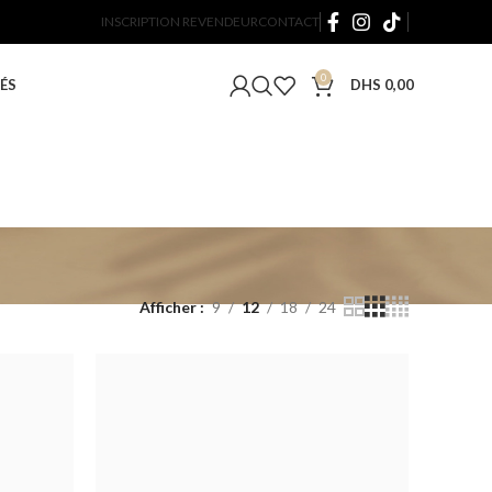
INSCRIPTION REVENDEUR
CONTACT
0
ÉS
DHS
0,00
Afficher
9
12
18
24