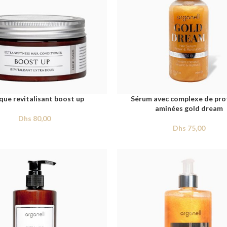
ue revitalisant boost up
Sérum avec complexe de pro
aminées gold dream
Dhs
80,00
Dhs
75,00