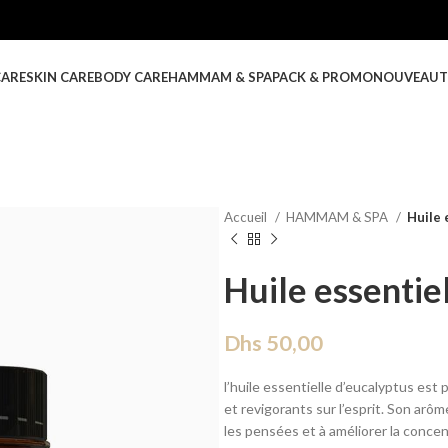
CARE
SKIN CARE
BODY CARE
HAMMAM & SPA
PACK & PROMO
NOUVEAUT
Accueil
HAMMAM & SPA
Huile 
Huile essentie
Dhs
50,00
l’huile essentielle d’eucalyptus est
et revigorants sur l’esprit. Son arôm
les pensées et à améliorer la concent