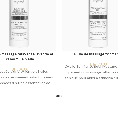
e massage relaxante lavande et
Huile de massage tonifia
camomille bleue
Dhs
70,00
L’Huile Tonifiante pour Massage
Dhs
70,00
osée d’une synergie d’huiles
permet un massage raffermiss
es soigneusement sélectionnées,
tonique pour aider à affiner la si
onnées d’huiles essentielles de
Formulée à partir d’huiles esse
e et de camomille bleue, cette
aux propriétés circulatoires, dr
 massage très apaisante favorise
et tonifiantes, cette huile de 
r au calme et un sommeil serein.
hydrate et améliore l’élasticité d
e s’étend facilement, pénètre
Contenance:
6.76 fl oz / 20
ement et nourrit la peau sans
uer.
Contenance:
6.76 fl oz / 200