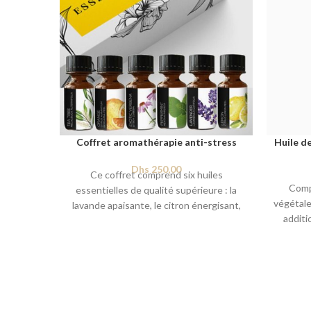
Coffret aromathérapie anti-stress
Huile d
Dhs
250,00
Ce coffret comprend six huiles
Comp
essentielles de qualité supérieure : la
végétal
lavande apaisante, le citron énergisant,
additi
l'orange relaxante, la menthe poivrée
lavand
rafraîchissante, la verveine exotique
huile de
calmante et l'arbre à thé purifiant.
un retou
Utilisez-les seules ou mélangez-les pour
Ell
créer votre propre parfum personnalisé
rapid
qui vous aidera à vous détendre, à vous
l’obstr