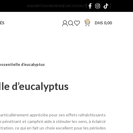
INSCRIPTION REVENDEUR
CONTACT
0
ÉS
DHS
0,00
essentielle d’eucalyptus
lle d’eucalyptus
 particulièrement appréciée pour ses effets rafraîchissants
e pénétrant et camphré aide à stimuler les sens, à éclaircir
ration, ce qui en fait un choix excellent pour les périodes