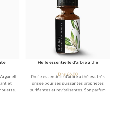
nte
Huile essentielle d’arbre à thé
H
Dhs
66,00
 Arganell
l'huile essentielle d'arbre à thé est très
l'huile 
ant et
prisée pour ses puissantes propriétés
utilisé
lhouette.
purifiantes et revitalisantes. Son parfum
anti
ntielles
frais et camphré a un effet clarifiant et
an
ainantes
énergisant sur l'esprit, ce qui le rend utile
massage
dans le traitement des états de fatigue
e la peau.
mentale et pour améliorer la
0 ml
concentration.