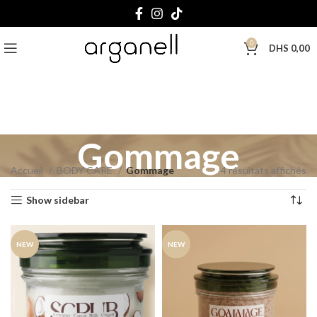
0
DHS
0,00
Gommage
Accueil
BODY CARE
Gommage
4 résultats affichés
Show sidebar
NEW
NEW