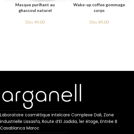
Masque purifiant au
Wake-up coffee gommage
ghassoul naturel
corps
Dhs
49,00
Dhs
89,00
Laboratoire cosmétique intelcare Complexe Dali, Zone
industrielle Lissasfa, Route d’El Jadida, 1er étage, Entrée B
Casablanca Maroc