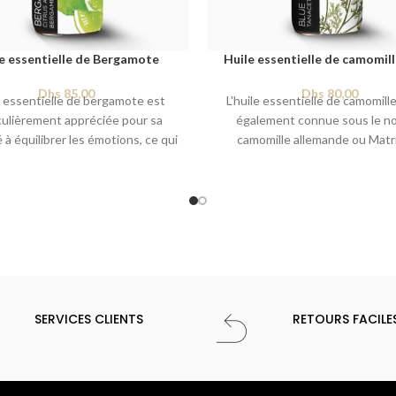
e essentielle de Bergamote
Huile essentielle de camomill
Dhs
85,00
Dhs
80,00
le essentielle de bergamote est
L'huile essentielle de camomille
culièrement appréciée pour sa
également connue sous le n
 à équilibrer les émotions, ce qui
camomille allemande ou Matri
 un excellent choix pour gérer le
chamomilla, est extraite des fleu
, l'anxiété et la dépression. Son
plante de camomille bleue. Cet
rais et légèrement floral est à la
précieuse est célèbre pour
stimulant et relaxant, aidant à
propriétés apaisantes et an
 l'esprit tout en revitalisant les
inflammatoires, ce qui en fait u
sens.
populaire en aromathérapi
SERVICES CLIENTS
RETOURS FACILE