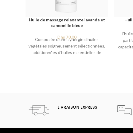
Huile de massage relaxante lavande et
Huil
camomille bleue
l'hui
Dhs
70,00
Composée d’une synergie d’huiles
parti
végétales soigneusement sélectionnées,
capacité
additionnées d’huiles essentielles de
en fait
lavande et de camomille bleue, cette
stress
huile de massage très apaisante favorise
parfum f
un retour au calme et un sommeil serein.
fois 
Elle s’étend facilement, pénètre
apaiser
rapidement et nourrit la peau sans
l’obstruer.
Contenance:
6.76 fl oz / 200
ml
LIVRAISON EXPRESS