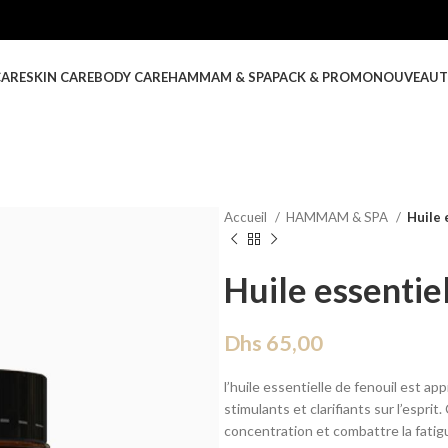
CARE
SKIN CARE
BODY CARE
HAMMAM & SPA
PACK & PROMO
NOUVEAUT
Accueil
HAMMAM & SPA
Huile 
Huile essentiel
Dhs
65,00
l’huile essentielle de fenouil est a
stimulants et clarifiants sur l’esprit
concentration et combattre la fatigu