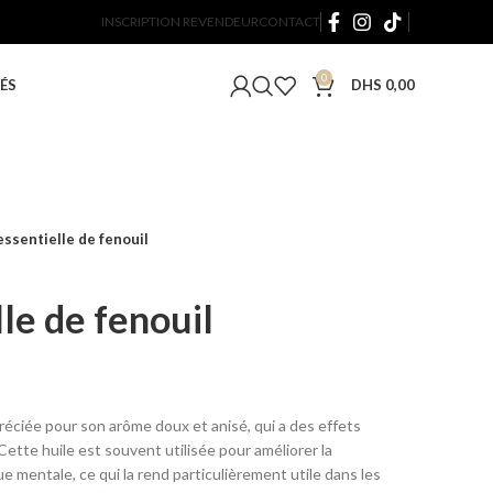
INSCRIPTION REVENDEUR
CONTACT
0
ÉS
DHS
0,00
essentielle de fenouil
le de fenouil
ppréciée pour son arôme doux et anisé, qui a des effets
. Cette huile est souvent utilisée pour améliorer la
e mentale, ce qui la rend particulièrement utile dans les