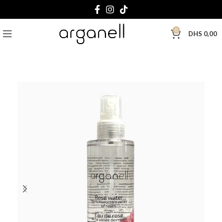
0
DHS
0,00