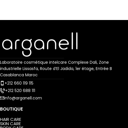
et un teint éclatant. Après
chaque application votre peau
est repulpée et rajeunie. Sa
l
texture non grasse pénètre
d
rapidement et s'adapte à tous
u
les types de peaux.
Contenance:
1.69 fl oz / 50 ml
Laboratoire cosmétique intelcare Complexe Dali, Zone
industrielle Lissasfa, Route d’El Jadida, 1er étage, Entrée B
Casablanca Maroc
+212 660 119 115
+212 520 688 111
info@arganell.com
BOUTIQUE
HAIR CARE
SKIN CARE
BODY CARE