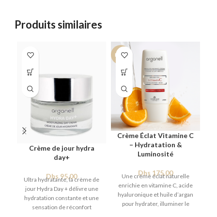
Produits similaires
NEW
NE
Crème Éclat Vitamine C
– Hydratation &
Crème de jour hydra
Luminosité
day+
Dhs
175,00
Dhs
95,00
Une crème éclat naturelle
Ultra hydratante, la crème de
É
enrichie en vitamine C, acide
jour Hydra Day + délivre une
hyaluronique et huile d’argan
hydratation constante et une
p
pour hydrater, illuminer le
sensation de réconfort
UV
teint et estomper les taches.
immédiat pour une peau saine
i